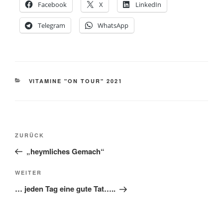
Facebook
X
LinkedIn
Telegram
WhatsApp
KATEGORIEN
VITAMINE "ON TOUR" 2021
Beitragsnavigation
Vorheriger
ZURÜCK
Beitrag
„heymliches Gemach“
Nächster
WEITER
Beitrag
… jeden Tag eine gute Tat…..