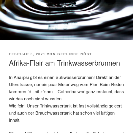
VERÖFFENTLICHT
FEBRUAR 6, 2021
VON
GERLINDE NÖST
AM
Afrika-Flair am Trinkwasserbrunnen
In Analipsi gibt es einen Süßwasserbrunnen! Direkt an der
Uferstrasse, nur ein paar Meter weg vom Pier! Beim Reden
kommen ´d Lait z´sam – Catherina war ganz erstaunt, dass
wir das noch nicht wussten.
Wie fein! Unser Trinkwassertank ist fast vollständig geleert
und auch der Brauchwassertank hat schon viel luftigen
Inhalt.