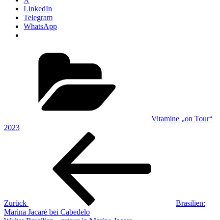
LinkedIn
Telegram
WhatsApp
Kategorien
Vitamine „on Tour“
2023
Beitragsnavigation
Vorheriger
Beitrag
Zurück
Brasilien:
Marina Jacaré bei Cabedelo