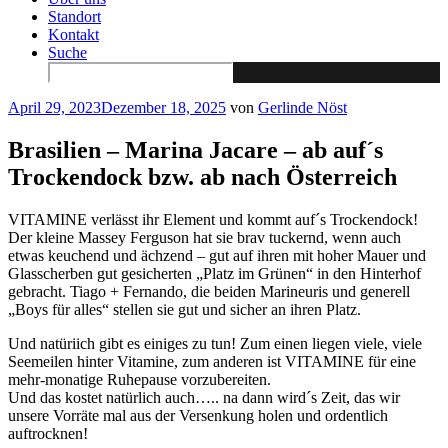
Standort
Kontakt
Suche
Search
for:
Veröffentlicht
April 29, 2023
Dezember 18, 2025
von
Gerlinde Nöst
am
Brasilien – Marina Jacare – ab auf´s
Trockendock bzw. ab nach Österreich
VITAMINE verlässt ihr Element und kommt auf´s Trockendock!
Der kleine Massey Ferguson hat sie brav tuckernd, wenn auch
etwas keuchend und ächzend – gut auf ihren mit hoher Mauer und
Glasscherben gut gesicherten „Platz im Grünen“ in den Hinterhof
gebracht. Tiago + Fernando, die beiden Marineuris und generell
„Boys für alles“ stellen sie gut und sicher an ihren Platz.
Und natüriich gibt es einiges zu tun! Zum einen liegen viele, viele
Seemeilen hinter Vitamine, zum anderen ist VITAMINE für eine
mehr-monatige Ruhepause vorzubereiten.
Und das kostet natürlich auch….. na dann wird´s Zeit, das wir
unsere Vorräte mal aus der Versenkung holen und ordentlich
auftrocknen!