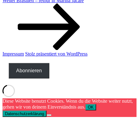
Nächster
Weiter
Brasilien – retour in Marina Jacare
Beitrag
Impressum
Stolz präsentiert von WordPress
Abonnieren
Diese Website benutzt Cookies. Wenn du die Website weiter nutzt,
gehen wir von deinem Einverständnis aus.
OK
Datenschutzerklärung