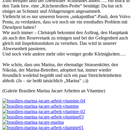
Zum Beispiel lässt der Dieselfilter Schlimmes ahnen….. ein Blick in
den Tank bzw. eine „Küchenrollen-Probe“ bestätigt: Da hat sich
einiges an Schmutz und Ablagerungen angesammelt.
Vielleicht ist es nur unserem braven „unkaputtbar“-Pauli, dem Volvo
Penta, zu verdanken, dass wir noch nie ein ernsthaftes Problem mit
Dieselpest hatten?
Wie auch immer – Christoph bekommt den Auftrag, den Haupttank
als auch den Reservetank zu reinigen und bei der Gelegenheit auch
gleich mit Inspektionsluken zu versehen. Das wird in unserer
Abwesenheit passieren.
Und noch viele andere mehr oder weniger große Kleinigkeiten….
Wie schön, dass uns Marina, der ehemalige Strassenköter, den
Nikolai, der Marina-Betreiber, adoptiert hat, immer wieder
freundlich wedelnd begrüßt und sich ein paar Streicheleinheiten
abholt. (Ja – sie heißt tatsächlich „Marina“ ;-))
(Galerie Brasilien Marina Jacare Arbeiten an Vitamine)