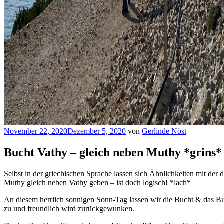
Veröffentlicht
November 22, 2020
Dezember 5, 2020
von
Gerlinde Nöst
am
Bucht Vathy – gleich neben Muthy *grins*
Selbst in der griechischen Sprache lassen sich Ähnlichkeiten mit der
Muthy gleich neben Vathy geben – ist doch logisch! *lach*
An diesem herrlich sonnigen Sonn-Tag lassen wir die Bucht & das B
zu und freundlich wird zurückgewunken.