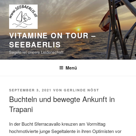
Zum
Inhalt
springen
VITAMINE ON TOUR –
SEEBAERLIS
Segeln ist unsere Leidenschaft
Menü
VERÖFFENTLICHT
SEPTEMBER 3, 2021
VON
GERLINDE NÖST
AM
Buchteln und bewegte Ankunft in
Trapani
In der Bucht Sferracavallo kreuzen am Vormittag
hochmotivierte junge Segeltalente in ihren Optimisten vor