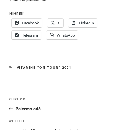
Teilen mit:
Facebook
X
LinkedIn
Telegram
WhatsApp
KATEGORIEN
VITAMINE "ON TOUR" 2021
Beitragsnavigation
Vorheriger
ZURÜCK
Beitrag
Palermo adé
Nächster
WEITER
Beitrag