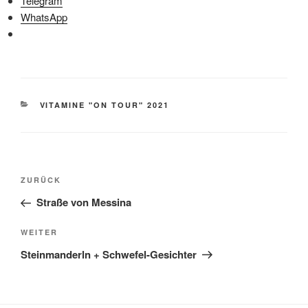
Telegram
WhatsApp
KATEGORIEN
VITAMINE "ON TOUR" 2021
Beitragsnavigation
Vorheriger
ZURÜCK
Beitrag
Straße von Messina
Nächster
WEITER
Beitrag
Steinmanderln + Schwefel-Gesichter