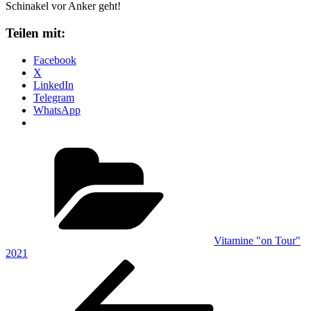
Schinakel vor Anker geht!
Teilen mit:
Facebook
X
LinkedIn
Telegram
WhatsApp
Kategorien
Vitamine "on Tour"
2021
Beitragsnavigation
Vorheriger
Beitrag