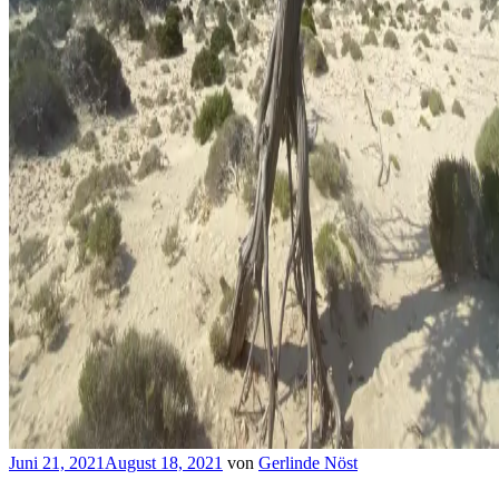
Veröffentlicht
Juni 21, 2021
August 18, 2021
von
Gerlinde Nöst
am