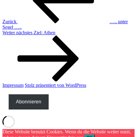
Zurück
….. unter
Segel …..
Nächster
Weiter
nächstes Ziel: Athen
Beitrag
Impressum
Stolz präsentiert von WordPress
Abonnieren
Diese Website benutzt Cookies. Wenn du die Website weiter nutzt,