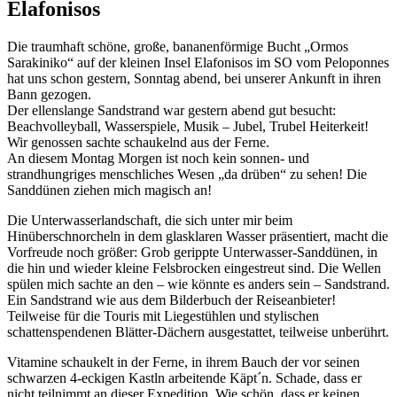
Elafonisos
Die traumhaft schöne, große, bananenförmige Bucht „Ormos
Sarakiniko“ auf der kleinen Insel Elafonisos im SO vom Peloponnes
hat uns schon gestern, Sonntag abend, bei unserer Ankunft in ihren
Bann gezogen.
Der ellenslange Sandstrand war gestern abend gut besucht:
Beachvolleyball, Wasserspiele, Musik – Jubel, Trubel Heiterkeit!
Wir genossen sachte schaukelnd aus der Ferne.
An diesem Montag Morgen ist noch kein sonnen- und
strandhungriges menschliches Wesen „da drüben“ zu sehen! Die
Sanddünen ziehen mich magisch an!
Die Unterwasserlandschaft, die sich unter mir beim
Hinüberschnorcheln in dem glasklaren Wasser präsentiert, macht die
Vorfreude noch größer: Grob gerippte Unterwasser-Sanddünen, in
die hin und wieder kleine Felsbrocken eingestreut sind. Die Wellen
spülen mich sachte an den – wie könnte es anders sein – Sandstrand.
Ein Sandstrand wie aus dem Bilderbuch der Reiseanbieter!
Teilweise für die Touris mit Liegestühlen und stylischen
schattenspendenen Blätter-Dächern ausgestattet, teilweise unberührt.
Vitamine schaukelt in der Ferne, in ihrem Bauch der vor seinen
schwarzen 4-eckigen Kastln arbeitende Käpt´n. Schade, dass er
nicht teilnimmt an dieser Expedition. Wie schön, dass er keinen