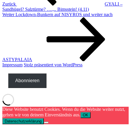
Zurück
GYALI –
Sandhügel? Salztürme? ….,.. Bimsstein! (4.11)
Nächster
Weiter
Lockdown-Bunkern auf NISYROS und weiter nach
Beitrag
ASTYPALAIA
Impressum
Stolz präsentiert von WordPress
Abonnieren
Diese Website benutzt Cookies. Wenn du die Website weiter nutzt,
gehen wir von deinem Einverständnis aus.
OK
Datenschutzerklärung