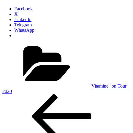
Facebook
X
LinkedIn
Telegram
WhatsApp
Kategorien
Vitamine "on Tour"
2020
Beitragsnavigation
Vorheriger
Beitrag