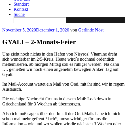
Standort
Kontakt
Suche
Search
for:
Veröffentlicht
November 5, 2020
Dezember 1, 2020
von
Gerlinde Nöst
am
GYALI – 2-Monats-Feier
Uns zieht noch nichts in den Hafen von Nisyros! Vitamine dreht
sich wunderbar im 2/5-Kreis. Heute wird´s nochmal ordentlich
meltemisieren, ab morgen Mittag soll es ruhiger werden. Na dann
…. genießen wir noch einen angenehm-bewegten Anker-Tag auf
Gyali!
Im Mail-Account wartet ein Mail von Orai, mit ihr sind wir in regem
Austausch.
Die wichtige Nachricht für uns in diesem Mail: Lockdown in
Griechenland für 3 Wochen ab übermorgen.
Also ich muß sagen: über den Inhalt der Orai-Mails habe ich mich
schon mal mehr gefreut *lach*, umso wichtiger für uns die
Information – wie und wo wollen wir die nächsten 3 Wochen oder