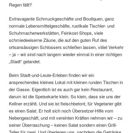
Regen fällt?
Extravagante Schmuckgeschäfte und Boutiquen, ganz
normale Lebensmittelgeschäfte, rustikale Tischler- und
Schuhmacherwerkstätten, Feinkost-Shops, viele
schmiedeeiserne Zäune, die auf den guten Ruf des
ortsansässigen Schlossers schließen lassen, viiiiel Verkehr
– ja – wir sind nach langem wieder einmal in einer richtigen
„Stadt“ gelandet.
Beim Stadt-und-Leute-Erleben finden wir ein
ansprechendes kleines Lokal mit kleinen runden Tischen in
der Gasse. Eigentlich ist es auch gar kein Restaurant,
darum ist die Speisekarte klein. So klein, dass sie uns der
Kellner erzählt. Und sie ist fleischbetont, für Vegetarier gibt
es einen Salat. Er holt sich noch Übersetzer-Hilfe vom
Nebengeschäft, und mit vereinten Kräften nehmen wir – zu
seiner Überraschung – keinen Salat sondern einen Grill-
Teller für zwei. Und überlegen uns, nachdem die Getränke