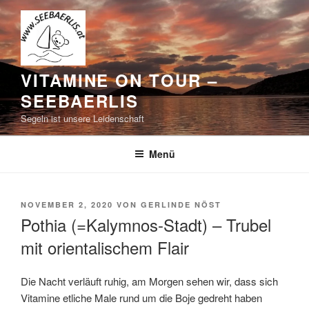
Zum
Inhalt
springen
VITAMINE ON TOUR –
SEEBAERLIS
Segeln ist unsere Leidenschaft
Menü
VERÖFFENTLICHT
NOVEMBER 2, 2020
VON
GERLINDE NÖST
AM
Pothia (=Kalymnos-Stadt) – Trubel
mit orientalischem Flair
Die Nacht verläuft ruhig, am Morgen sehen wir, dass sich
Vitamine etliche Male rund um die Boje gedreht haben