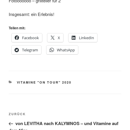
Fotooooooo – grillteller für 2
Insgesamt: ein Erlebnis!
Teilen mit:
Facebook
X
LinkedIn
Telegram
WhatsApp
KATEGORIEN
VITAMINE "ON TOUR" 2020
Beitragsnavigation
Vorheriger
ZURÜCK
Beitrag
von LEVITHA nach KALYMNOS – und Vitamine auf