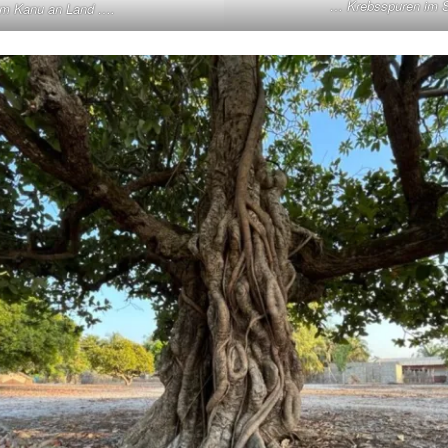
… Krebsspuren im 
em Kanu an Land ….