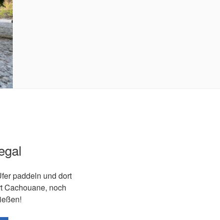
egal
er paddeln und dort
rt Cachouane, noch
ießen!