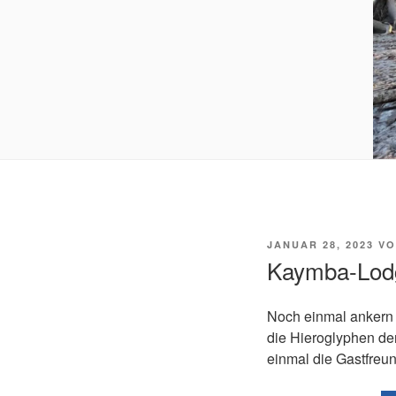
VERÖFFENTLICHT
JANUAR 28, 2023
V
AM
Kaymba-Lodg
Noch einmal ankern
die Hieroglyphen d
einmal die Gastfreu