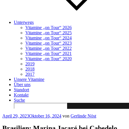
Unterwegs
Vitamine „on Tour“ 2026
Vitamine „on Tour“ 2025
Vitamine „on Tour“ 2024
Vitamine „on Tour“ 2023
Vitamine „on Tour“ 2022
Vitamine „on Tour“ 2021
Vitamine „on Tour“ 2020
2019
2018
2017
Unsere Vitamine
Über uns
Standort
Kontakt
Suche
Search
for:
Veröffentlicht
April 29, 2023
Oktober 16, 2024
von
Gerlinde Nöst
am
Brasilien: Marina Jacaré bei Cabedelo