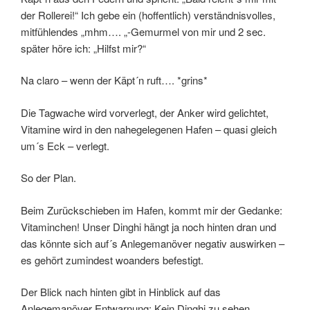
der Rollerei!“ Ich gebe ein (hoffentlich) verständnisvolles,
mitfühlendes „mhm…. „-Gemurmel von mir und 2 sec.
später höre ich: „Hilfst mir?“
Na claro – wenn der Käpt´n ruft…. *grins*
Die Tagwache wird vorverlegt, der Anker wird gelichtet,
Vitamine wird in den nahegelegenen Hafen – quasi gleich
um´s Eck – verlegt.
So der Plan.
Beim Zurückschieben im Hafen, kommt mir der Gedanke:
Vitaminchen! Unser Dinghi hängt ja noch hinten dran und
das könnte sich auf´s Anlegemanöver negativ auswirken –
es gehört zumindest woanders befestigt.
Der Blick nach hinten gibt in Hinblick auf das
Anlegemanöver Entwarnung: Kein Dinghi zu sehen.