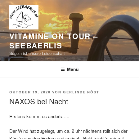
Zum
Inhalt
springen
VITAMINE ON TOUR –
SEEBAERLIS
Segeln ist unsere Leidenschaft
Menü
VERÖFFENTLICHT
OKTOBER 19, 2020
VON
GERLINDE NÖST
AM
NAXOS bei Nacht
Erstens kommt es anders…..
Der Wind hat zugelegt, um ca. 2 uhr nächtens rollt sich der
Käpt´n aus den Federn und spricht: „Bald reicht´s mir mit