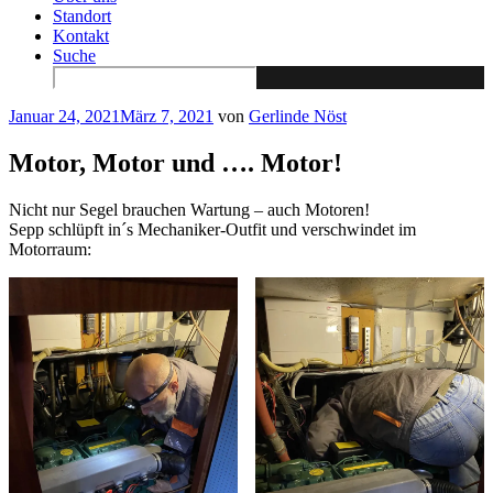
Standort
Kontakt
Suche
Search
for:
Veröffentlicht
Januar 24, 2021
März 7, 2021
von
Gerlinde Nöst
am
Motor, Motor und …. Motor!
Nicht nur Segel brauchen Wartung – auch Motoren!
Sepp schlüpft in´s Mechaniker-Outfit und verschwindet im
Motorraum: