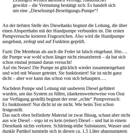
gewälzt – die Vermutung bestätigt sich: Es handelt sich
um eine „Dieselsumpf-Beseitigungs-Pumpe“!
An der tiefsten Stelle des Dieseltanks beginnt die Leitung, die über
einen Absperrhahn mit der Handpumpe verbunden ist. Die ersten
Pumpversuche kreieren Fragezeichen. Also wird die Handpumpe
ausgebaut, zerlegt und auf Funktion geprüft.
Fazit: Die Membran als auch die Feder ist falsch eingebaut. Hm….
die Pumpe war wohl schon länger nicht einsatzbereit – da hat sich
schon einmal jemand daran versucht!
Auf ein Neues! Die Pumpe ist glücklich wieder zusammengebaut
und wird mit Wasser getestet. Sie funktioniert! Sie ist nicht ganz
dicht – aber wer kann das schon von sich behaupten….
Nachdem Pumpe und Leitung mit sauberem Diesel gefüttert
wurden, um das System zu füllen, (dankenswerterweise von Orai
zur Verfügung gestellt) beginnt der erste „echte“ Pumpversuch:
Es funktioniert! Nur dicht ist sie nicht. Wie beim Test schon
festgestellt.
Das nach oben beförderte Material ist zwar flüssig, schaut aber nicht
aus wie Diesel – ergo ist es kein (reiner) Diesel – und hat in einem
Dieseltank nichts verloren. Schleimig-trübe Substanzen, Wasser und
dunkle Partikel tummeln sich in diesen ca. 1,5 Lliter abgepumptem