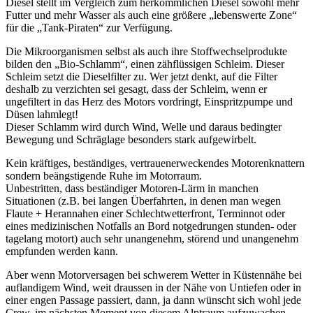
Diesel stellt im Vergleich zum herkömmlichen Diesel sowohl mehr
Futter und mehr Wasser als auch eine größere „lebenswerte Zone“
für die „Tank-Piraten“ zur Verfügung.
Die Mikroorganismen selbst als auch ihre Stoffwechselprodukte
bilden den „Bio-Schlamm“, einen zähflüssigen Schleim. Dieser
Schleim setzt die Dieselfilter zu. Wer jetzt denkt, auf die Filter
deshalb zu verzichten sei gesagt, dass der Schleim, wenn er
ungefiltert in das Herz des Motors vordringt, Einspritzpumpe und
Düsen lahmlegt!
Dieser Schlamm wird durch Wind, Welle und daraus bedingter
Bewegung und Schräglage besonders stark aufgewirbelt.
Kein kräftiges, beständiges, vertrauenerweckendes Motorenknattern
sondern beängstigende Ruhe im Motorraum.
Unbestritten, dass beständiger Motoren-Lärm in manchen
Situationen (z.B. bei langen Überfahrten, in denen man wegen
Flaute + Herannahen einer Schlechtwetterfront, Terminnot oder
eines medizinischen Notfalls an Bord notgedrungen stunden- oder
tagelang motort) auch sehr unangenehm, störend und unangenehm
empfunden werden kann.
Aber wenn Motorversagen bei schwerem Wetter in Küstennähe bei
auflandigem Wind, weit draussen in der Nähe von Untiefen oder in
einer engen Passage passiert, dann, ja dann wünscht sich wohl jede
Crew, im nächsten Moment von diesem Alptraum aufzuwachen –