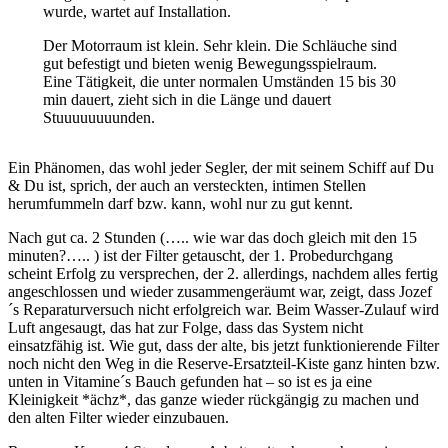
wurde, wartet auf Installation.
Der Motorraum ist klein. Sehr klein. Die Schläuche sind
gut befestigt und bieten wenig Bewegungsspielraum.
Eine Tätigkeit, die unter normalen Umständen 15 bis 30
min dauert, zieht sich in die Länge und dauert
Stuuuuuuuunden.
Ein Phänomen, das wohl jeder Segler, der mit seinem Schiff auf Du
& Du ist, sprich, der auch an versteckten, intimen Stellen
herumfummeln darf bzw. kann, wohl nur zu gut kennt.
Nach gut ca. 2 Stunden (….. wie war das doch gleich mit den 15
minuten?….. ) ist der Filter getauscht, der 1. Probedurchgang
scheint Erfolg zu versprechen, der 2. allerdings, nachdem alles fertig
angeschlossen und wieder zusammengeräumt war, zeigt, dass Jozef
´s Reparaturversuch nicht erfolgreich war. Beim Wasser-Zulauf wird
Luft angesaugt, das hat zur Folge, dass das System nicht
einsatzfähig ist. Wie gut, dass der alte, bis jetzt funktionierende Filter
noch nicht den Weg in die Reserve-Ersatzteil-Kiste ganz hinten bzw.
unten in Vitamine´s Bauch gefunden hat – so ist es ja eine
Kleinigkeit *ächz*, das ganze wieder rückgängig zu machen und
den alten Filter wieder einzubauen.