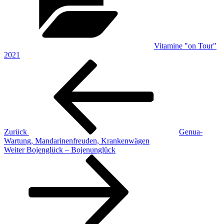
Vitamine "on Tour"
2021
Beitragsnavigation
Vorheriger
Beitrag
Zurück
Genua-
Wartung, Mandarinenfreuden, Krankenwägen
Nächster
Weiter
Bojenglück – Bojenunglück
Beitrag