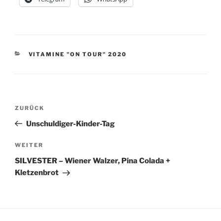
KATEGORIEN
VITAMINE "ON TOUR" 2020
Beitragsnavigation
Vorheriger
ZURÜCK
Beitrag
Unschuldiger-Kinder-Tag
Nächster
WEITER
Beitrag
SILVESTER – Wiener Walzer, Pina Colada +
Kletzenbrot