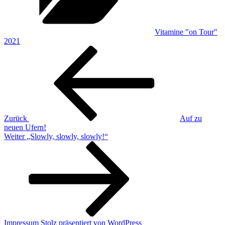
Vitamine "on Tour"
2021
Beitragsnavigation
Vorheriger
Beitrag
Zurück
Auf zu
neuen Ufern!
Nächster
Weiter
„Slowly, slowly, slowly!“
Beitrag
Impressum
Stolz präsentiert von WordPress