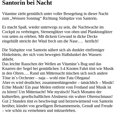
Santorin bei Nacht
Vitamine zieht gemütlich unter voller Besegelung in dieser Nacht
zum „Weissen Sonntag“ Richtung Südspitze von Santorin.
Es macht Spaß, wieder unterwegs zu sein, die Nachtwache im
Cockpit zu verbringen, Sternenglitzer von oben und Planktonglitzer
von unten zu erleben. Mit dickem Gewand in dicke Decke
eingehüllt streicht der Wind frech um die Nase…. herrlich!
Die Südspitze von Santorin nähert sich als dunkler einförmiger
Hinkelstein, der sich vom bewegten Halbdunkel des Wassers
abhebt.
Das leichte Rauschen der Wellen an Vitamine´s Bug und das
Knarren der Segel bei gemütlichen 3-4 Knoten Fahrt tönt wie Musik
in den Ohren…. Rund um Mitternacht mischen sich noch andere
Töne in´s Orchester – naja – wohl eine Fata Ohrgana!
Aber es wird deutlicher, zusammenhängender – tatsächlich – Musik!
Echte Musik! Ein paar Meilen entfernt vom Festland und Musik ist
zu hören! Um Mitternacht! Wie mystisch! Nach Monaten der
kulturellen, gesellschaftlichen Abstinenz ein wahrer Ohrenschmaus!
Gut 2 Stunden tönt es beschwingt und herzerwärmend von Santorin
herüber, kündet von geselligem Beisammensein, Genuß und Freude
– wie schön zu vernehmen und mitzuerleben.