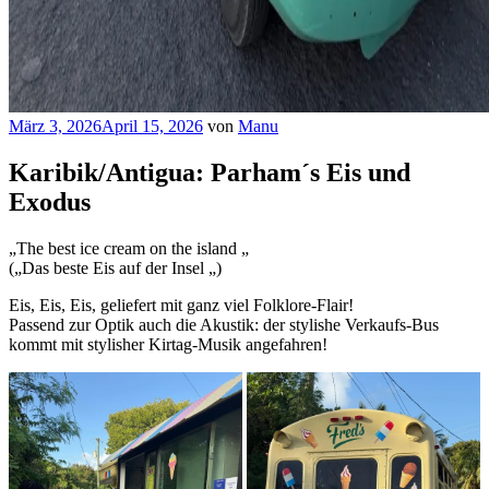
Veröffentlicht
März 3, 2026
April 15, 2026
von
Manu
am
Karibik/Antigua: Parham´s Eis und
Exodus
„The best ice cream on the island „
(„Das beste Eis auf der Insel „)
Eis, Eis, Eis, geliefert mit ganz viel Folklore-Flair!
Passend zur Optik auch die Akustik: der stylishe Verkaufs-Bus
kommt mit stylisher Kirtag-Musik angefahren!