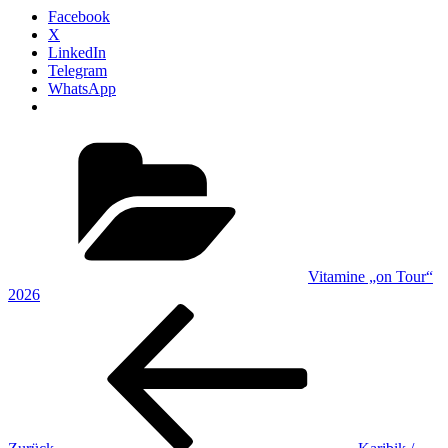
Facebook
X
LinkedIn
Telegram
WhatsApp
Kategorien
Vitamine „on Tour“
2026
Beitragsnavigation
Vorheriger
Beitrag