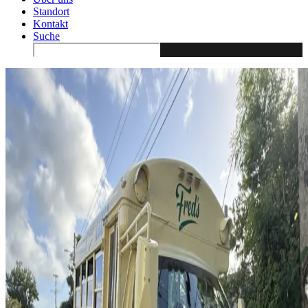
Standort
Kontakt
Suche
Search
for: