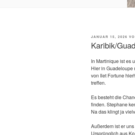
VERÖFFENTLICHT
JANUAR 15, 2026
V
AM
Karibik/Guad
In Martinique ist es
Hier in Guadeloupe 
von Ilet Fortune hie
treffen.
Es besteht die Chanc
finden. Stephane ke
Na das klingt ja vie
Außerdem ist er uns
Ursprünglich aus Kor