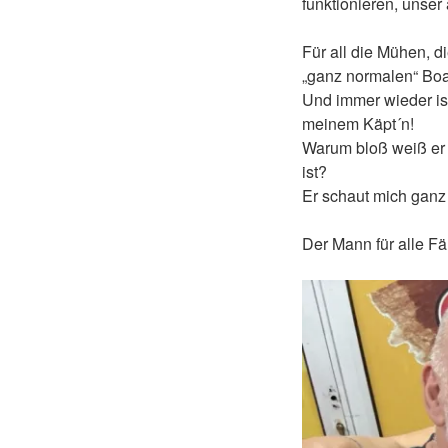
funktionieren, unser 
Für all die Mühen, d
„ganz normalen“ Boat
Und immer wieder ist
meinem Käpt´n!
Warum bloß weiß er z
ist?
Er schaut mich ganz
Der Mann für alle Fä