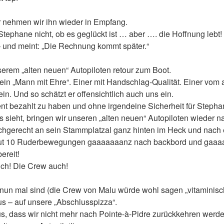
r nehmen wir ihn wieder in Empfang.
 Stephane nicht, ob es geglückt ist … aber …. die Hoffnung lebt!
 – und meint: „Die Rechnung kommt später.“
serem „alten neuen“ Autopiloten retour zum Boot.
 ein „Mann mit Ehre“. Einer mit Handschlag-Qualität. Einer vom 
in. Und so schätzt er offensichtlich auch uns ein.
t bezahlt zu haben und ohne irgendeine Sicherheit für Stephan
s sieht, bringen wir unseren „alten neuen“ Autopiloten wieder 
achgerecht an sein Stammplatzal ganz hinten im Heck und nach 
ut 10 Ruderbewegungen gaaaaaaanz nach backbord und gaaaa
ereit!
lich! Die Crew auch!
 nun mal sind (die Crew von Malu würde wohl sagen „vitaminisch
s – auf unsere „Abschlusspizza“.
s, dass wir nicht mehr nach Pointe-à-Pidre zurückkehren werd