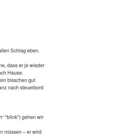
alten Schlag eben.
e, dass er je wieder
nach Hause.
ein bisschen gut
nz nach steuerbord
“ *blink*) gehen wir
en müssen – er wird