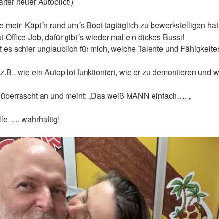
alter neuer Autopilot!)
ie mein Käpt´n rund um´s Boot tagtäglich zu bewerkstelligen h
-Office-Job, dafür gibt´s wieder mal ein dickes Bussi!
 es schier unglaublich für mich, welche Talente und Fähigkeiten
.B., wie ein Autopilot funktioniert, wie er zu demontieren und 
 überrascht an und meint: „Das weiß MANN einfach…. „
lle …. wahrhaftig!