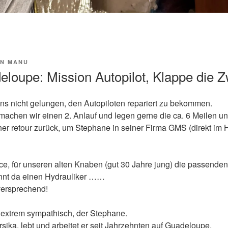
ON
MANU
eloupe: Mission Autopilot, Klappe die Z
 uns nicht gelungen, den Autopiloten repariert zu bekommen.
machen wir einen 2. Anlauf und legen gerne die ca. 6 Meilen un
rher retour zurück, um Stephane in seiner Firma GMS (direkt im 
e, für unseren alten Knaben (gut 30 Jahre jung) die passenden 
nnt da einen Hydrauliker ……
lversprechend!
 extrem sympathisch, der Stephane.
sika, lebt und arbeitet er seit Jahrzehnten auf Guadeloupe.