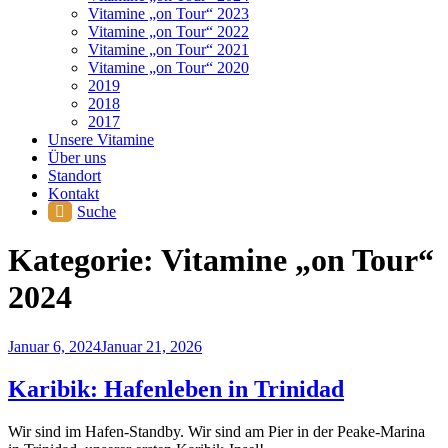
Vitamine „on Tour“ 2023
Vitamine „on Tour“ 2022
Vitamine „on Tour“ 2021
Vitamine „on Tour“ 2020
2019
2018
2017
Unsere Vitamine
Über uns
Standort
Kontakt
Suche
Kategorie:
Vitamine „on Tour“
2024
Veröffentlicht
Januar 6, 2024
Januar 21, 2026
am
Karibik: Hafenleben in Trinidad
Wir sind im Hafen-Standby. Wir sind am Pier in der Peake-Marina