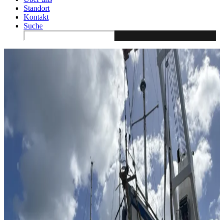
Standort
Kontakt
Suche
Search
for: