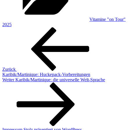
Vitamine "on Tour"
2025
Beitragsnavigation
Vorheriger
Beitrag
Zurück
Karibik/Martinique: Huckepack-Vorbereitungen
Nächster
Weiter
Karibik/Martinique: die universelle Welt-Sprache
Beitrag
Impressum
Stolz präsentiert von WordPress