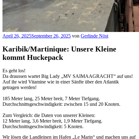
Veröffentlicht
April 26, 2025
September 26, 2025
von
Gerlinde Nöst
am
Karibik/Martinique: Unsere Kleine
kommt Huckepack
Es geht los!
Da draussen wartet Big Lady „MV SAIMAAGRACHT“ auf uns!
Auf ihr wird Vitamine wie in einer Sänfte über den Atlantik
getragen werden!
185 Meter lang, 25 Meter breit, 7 Meter Tiefgang.
Durchschnittsgeschwindigkeit: zwischen 15 und 20 Knoten.
Zum Vergleich: die Daten von unserer Kleinen:
12 Meter lang, 3,6 Meter breit, 1,9 Meter Tiefgang.
Durchschnittsgeschwindigkeit: 5 Knoten.
Wir lösen die Landleinen im Hafen „Le Marin“ und machen uns auf