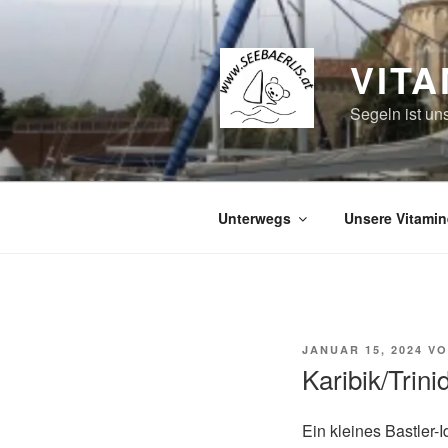
Zum
Inhalt
springen
VITA
Segeln ist un
Unterwegs
Unsere Vitamin
VERÖFFENTLICHT
JANUAR 15, 2024
V
AM
Karibik/Trin
Ein kleines Bastler