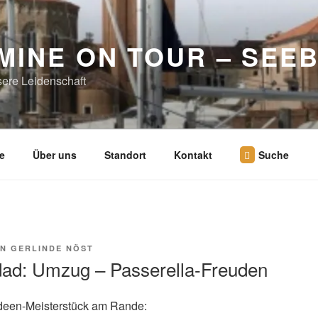
MINE ON TOUR – SEE
sere Leidenschaft
e
Über uns
Standort
Kontakt
Suche
ON
GERLINDE NÖST
idad: Umzug – Passerella-Freuden
-Ideen-Meisterstück am Rande: