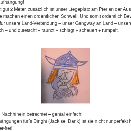
Aufhängung!
 gut 2 Meter, zusätzlich ist unser Liegeplatz am Pier an der Au
e machen einen ordentlichen Schwell. Und somit ordentlich B
t für unsere Land-Verbindung – unser Gangway an Land – unsere
ch – und quietscht + raunzt + schlägt + scheuert + rumpelt.
 Nachhinein betrachtet – genial einfach!
ngungen für´s Dinghi (Jack sei Dank) ist sie nicht nur perfekt
-frei!