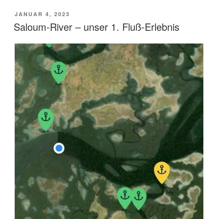
River:
so
VERÖFFENTLICHT
JANUAR 4, 2023
viele
AM
Saloum-River – unser 1. Fluß-Erlebnis
Seelen
–
so
viel
Freundlichkeit“