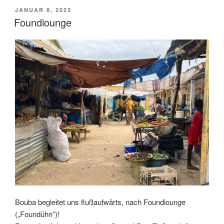
in
VERÖFFENTLICHT
JANUAR 8, 2023
Kampfstimmung“
AM
Foundiounge
Bouba begleitet uns flußaufwärts, nach Foundiounge
(„Foundühn“)!