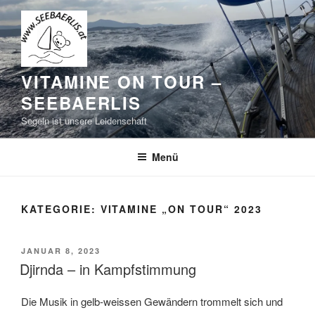
Zum
Inhalt
springen
VITAMINE ON TOUR –
SEEBAERLIS
Segeln ist unsere Leidenschaft
Menü
KATEGORIE:
VITAMINE „ON TOUR“ 2023
VERÖFFENTLICHT
JANUAR 8, 2023
AM
Djirnda – in Kampfstimmung
Die Musik in gelb-weissen Gewändern trommelt sich und